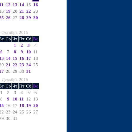
11
12
13
14
15
16
18
19
20
21
22
23
25
26
27
28
29
30
Октябрь 2015
Вт
Ср
Чт
Пт
Сб
Вс
1
2
3
4
6
7
8
9
10
11
13
14
15
16
17
18
20
21
22
23
24
25
27
28
29
30
31
Декабрь 2015
Вт
Ср
Чт
Пт
Сб
Вс
1
2
3
4
5
6
8
9
10
11
12
13
15
16
17
18
19
20
22
23
24
25
26
27
29
30
31