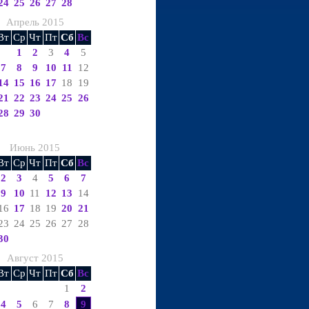
24
25
26
27
28
Апрель 2015
Вт
Ср
Чт
Пт
Сб
Вс
1
2
3
4
5
7
8
9
10
11
12
14
15
16
17
18
19
21
22
23
24
25
26
28
29
30
Июнь 2015
Вт
Ср
Чт
Пт
Сб
Вс
2
3
4
5
6
7
9
10
11
12
13
14
16
17
18
19
20
21
23
24
25
26
27
28
30
Август 2015
Вт
Ср
Чт
Пт
Сб
Вс
1
2
4
5
6
7
8
9