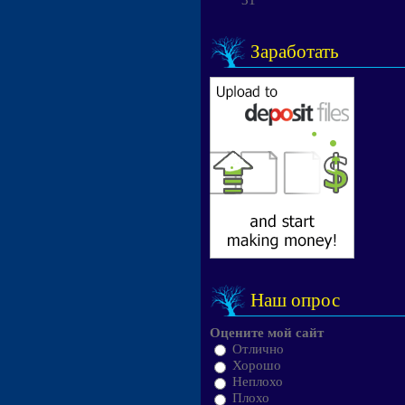
31
Заработать
Наш опрос
Оцените мой сайт
Отлично
Хорошо
Неплохо
Плохо