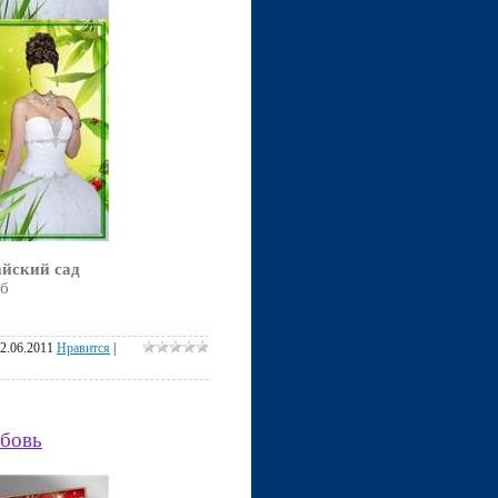
айский сад
Мб
2.06.2011
Нравится
|
юбовь