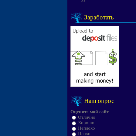
31
Заработать
Наш опрос
Оцените мой сайт
Отлично
Хорошо
Неплохо
Плохо