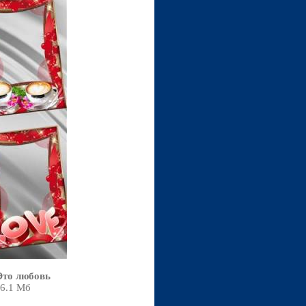
Это любовь
56.1 Мб