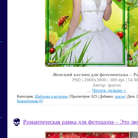
Женский костюм для фотомонтажа – Р
PSD | 2000x3000 | 300 dpi | 54 
Автор: эрагон
...
Читать дальше »
Категория:
Шаблоны и костюмы
| Просмотров: 625 | Добавил:
эрагон
| Дата:
2
Комментарии (0)
Романтическая рамка для фотошопа – Это л