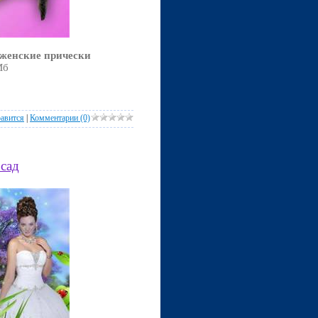
 женские прически
Мб
авится
|
Комментарии (0)
сад