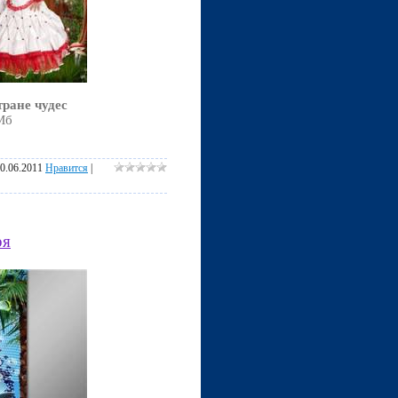
тране чудес
 Мб
0.06.2011
Нравится
|
ря