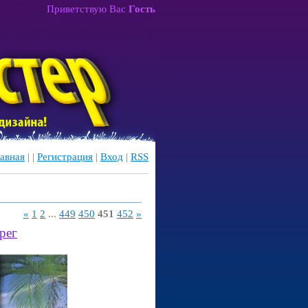
Приветствую Вас
Гость
авная
|
|
Регистрация
|
Вход
|
RSS
«
1
2
...
449
450
451
452
»
рег