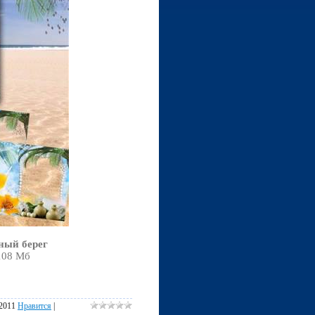
ный берег
 108 Мб
.2011
Нравится
|