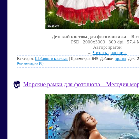
Детский костюм для фотомонтажа – В с
PSD | 2000x3000 | 300 dpi | 57.4
Автор: эрагон
...
Читать дальше »
Категория:
Шаблоны и костюмы
| Просмотров: 649 | Добавил:
эрагон
| Дата:
2
Комментарии (0)
Морские рамки для фотошопа – Мелодия мо