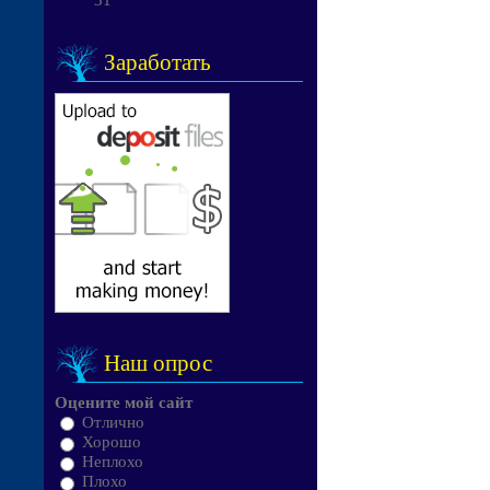
31
Заработать
Наш опрос
Оцените мой сайт
Отлично
Хорошо
Неплохо
Плохо