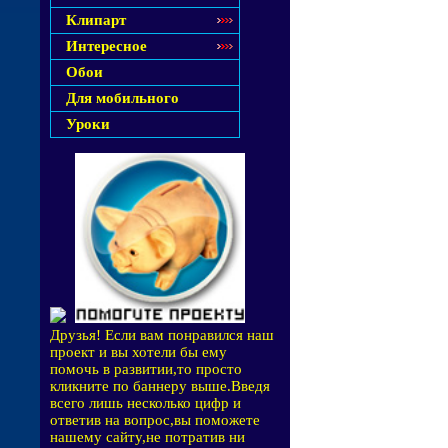
Клипарт
Интересное
Обои
Для мобильного
Уроки
Друзья! Если вам понравился наш
проект и вы хотели бы ему
помочь в развитии,то просто
кликните по баннеру выше.Введя
всего лишь несколько цифр и
ответив на вопрос,вы поможете
нашему сайту,не потратив ни