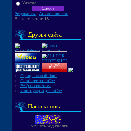
Ужасно
Результаты
|
Архив опросов
Всего ответов:
13
Друзья сайта
Официальный блог
Сообщество uCoz
FAQ по системе
Инструкции для uCoz
Наша кнопка
Получить код кнопки