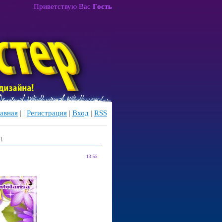
Приветствую Вас
Гость
авная
|
|
Регистрация
|
Вход
|
RSS
д
13:55