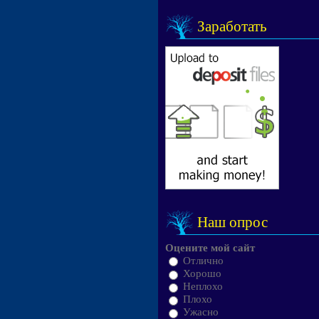
Заработать
Наш опрос
Оцените мой сайт
Отлично
Хорошо
Неплохо
Плохо
Ужасно