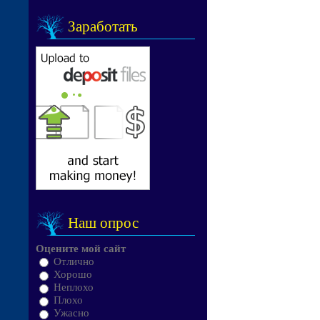
Заработать
Наш опрос
Оцените мой сайт
Отлично
Хорошо
Неплохо
Плохо
Ужасно