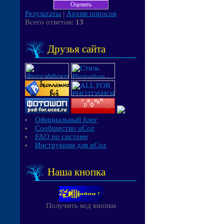
Результаты
|
Архив опросов
Всего ответов:
13
Друзья сайта
Официальный блог
Сообщество uCoz
FAQ по системе
Инструкции для uCoz
Наша кнопка
Получить код кнопки