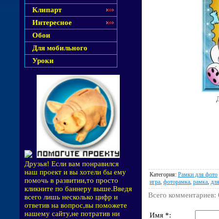
Клипарт
Интересное
Обои
Для мобильного
Уроки
Друзья! Если вам понравился
наш проект и вы хотели бы ему
Категория
:
Рамки для фото
помочь в развитии,то просто
игра
,
фоторамка
,
рамка
,
дл
кликните по баннеру выше.Введя
Всего комментариев
:
всего лишь несколько цифр и
ответив на вопрос,вы поможете
нашему сайту,не потратив ни
Имя *: