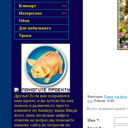
Клипарт
Интересное
Обои
Для мобильного
Уроки
Друзья! Если вам понравился
Категория
:
Рамки для фото
наш проект и вы хотели бы ему
eva
|
Рейтинг
:
0.0
/
0
помочь в развитии,то просто
Всего комментариев
:
кликните по баннеру выше.Введя
всего лишь несколько цифр и
ответив на вопрос,вы поможете
Имя *:
нашему сайту,не потратив ни
Email *: