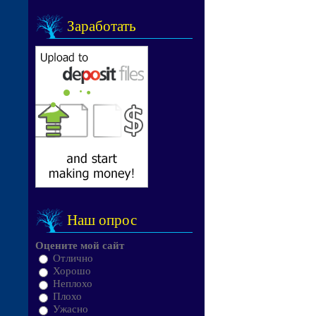
Заработать
Наш опрос
Оцените мой сайт
Отлично
Хорошо
Неплохо
Плохо
Ужасно