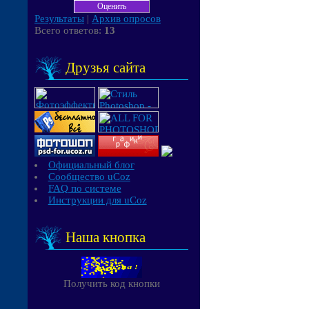
Результаты
|
Архив опросов
Всего ответов:
13
Друзья сайта
Официальный блог
Сообщество uCoz
FAQ по системе
Инструкции для uCoz
Наша кнопка
Получить код кнопки