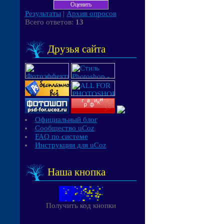
Результаты
|
Архив опросов
Всего ответов:
13
Друзья сайта
Официальный блог
Сообщество uCoz
FAQ по системе
Инструкции для uCoz
Наша кнопка
Получить код кнопки