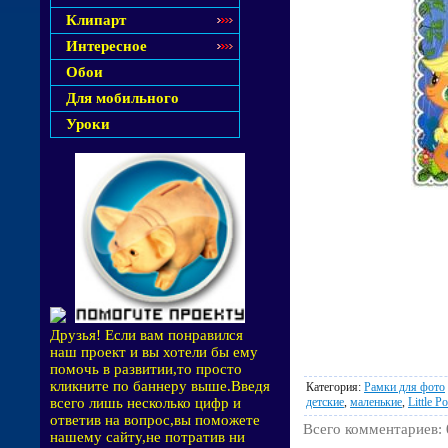
Клипарт
Интересное
Обои
Для мобильного
Уроки
Друзья! Если вам понравился
наш проект и вы хотели бы ему
помочь в развитии,то просто
кликните по баннеру выше.Введя
Категория
:
Рамки для фото
детские
,
маленькие
,
Little P
всего лишь несколько цифр и
ответив на вопрос,вы поможете
Всего комментариев
:
нашему сайту,не потратив ни