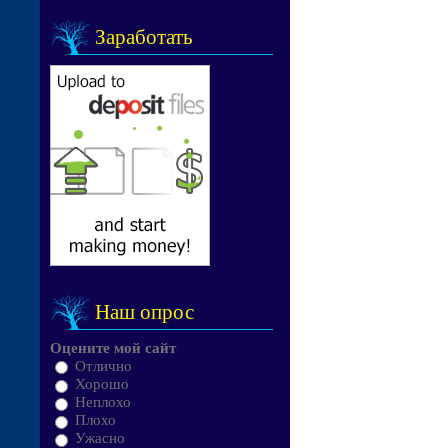
Заработать
Наш опрос
Оцените мой сайт
Отлично
Хорошо
Неплохо
Плохо
Ужасно