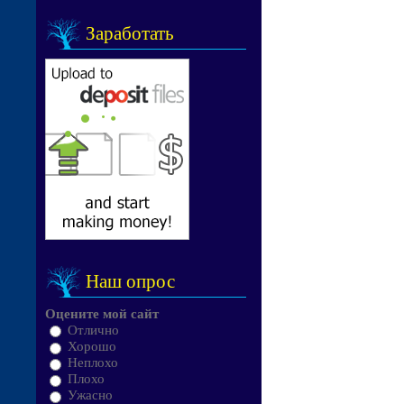
Заработать
Наш опрос
Оцените мой сайт
Отлично
Хорошо
Неплохо
Плохо
Ужасно