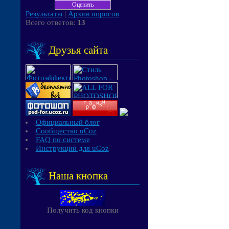
Результаты
|
Архив опросов
Всего ответов:
13
Друзья сайта
Официальный блог
Сообщество uCoz
FAQ по системе
Инструкции для uCoz
Наша кнопка
Получить код кнопки