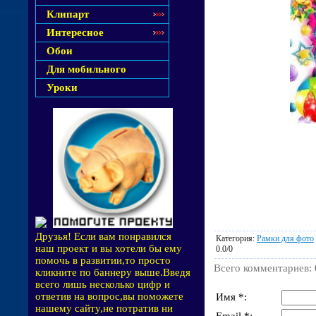
Клипарт
Интересное
Обои
Для мобильного
Уроки
Друзья! Если вам понравился
Категория
:
Рамки для фото
наш проект и вы хотели бы ему
0.0
/
0
помочь в развитии,то просто
Всего комментариев
:
кликните по баннеру выше.Введя
всего лишь несколько цифр и
ответив на вопрос,вы поможете
Имя *:
нашему сайту,не потратив ни
Email *: