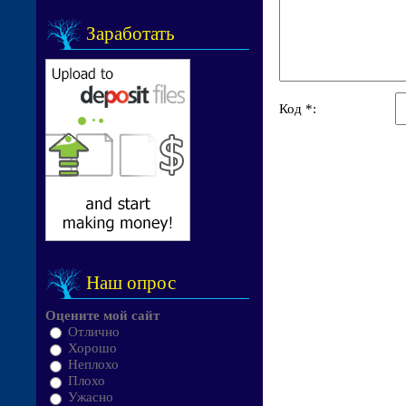
Заработать
Код *:
Наш опрос
Оцените мой сайт
Отлично
Хорошо
Неплохо
Плохо
Ужасно