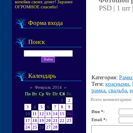
копейки своих денег! Заранее
PSD | 1 шт 
ОГРОМНОЕ спасибо!
Форма входа
Поиск
Календарь
Категория
:
Рамки
Теги
:
красными
,
«
Февраль 2014
»
рамка
,
свадьба
,
н
Пн
Вт
Ср
Чт
Пт
Сб
Вс
Всего комментариев
:
1
2
3
4
5
6
7
8
9
Имя *:
10
11
12
13
14
15
16
Email *:
17
18
19
20
21
22
23
24
25
26
27
28