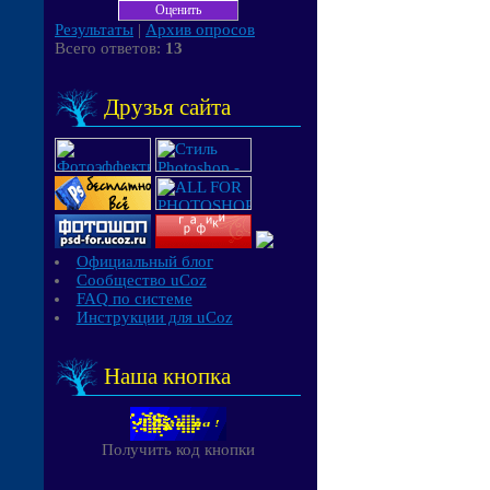
Результаты
|
Архив опросов
Всего ответов:
13
Друзья сайта
Официальный блог
Сообщество uCoz
FAQ по системе
Инструкции для uCoz
Наша кнопка
Получить код кнопки