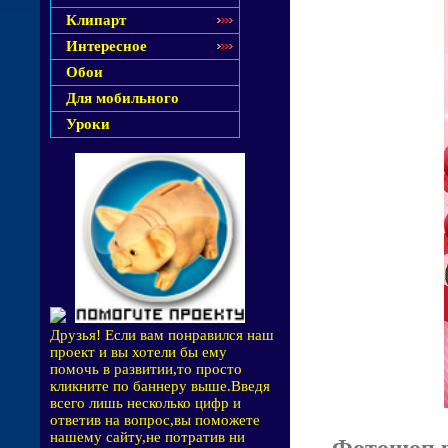
Клипарт
Интересное
Обои
Для мобильного
Уроки
Друзья! Если вам понравился наш
проект и вы хотели бы ему
помочь в развитии,то просто
кликните по баннеру выше.Введя
всего лишь несколько цифр и
ответив на вопрос,вы поможете
нашему сайту,не потратив ни
Фотошоп р