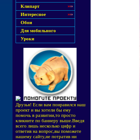
Клипарт
Интересное
Обои
Для мобильного
Уроки
Друзья! Если вам понравился наш
проект и вы хотели бы ему
помочь в развитии,то просто
кликните по баннеру выше.Введя
всего лишь несколько цифр и
ответив на вопрос,вы поможете
нашему сайту,не потратив ни