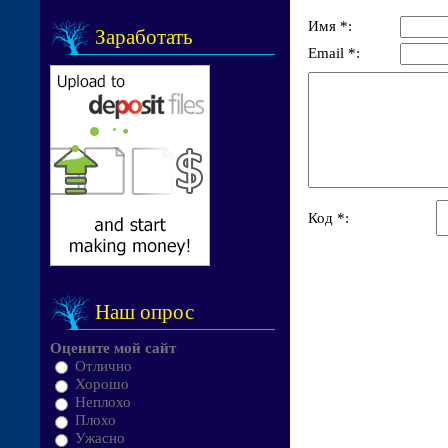
Имя *:
Заработать
Email *:
Код *:
Наш опрос
Оцените мой сайт
Отлично
Хорошо
Неплохо
Плохо
Ужасно