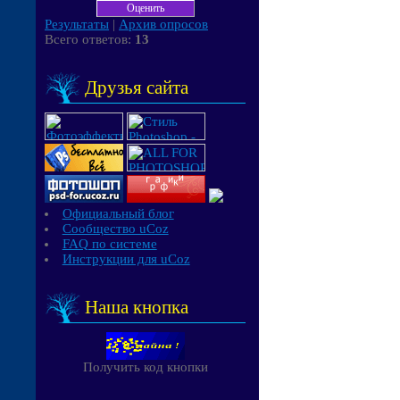
Результаты
|
Архив опросов
Всего ответов:
13
Друзья сайта
Официальный блог
Сообщество uCoz
FAQ по системе
Инструкции для uCoz
Наша кнопка
Получить код кнопки