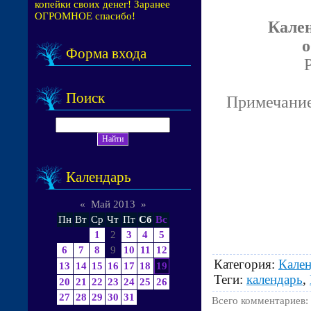
копейки своих денег! Заранее
ОГРОМНОЕ спасибо!
Кален
о
Форма входа
P
Поиск
Примечание:
Календарь
«
Май 2013
»
Пн
Вт
Ср
Чт
Пт
Сб
Вс
1
2
3
4
5
6
7
8
9
10
11
12
Категория
:
Кале
13
14
15
16
17
18
19
Теги
:
календарь
,
20
21
22
23
24
25
26
27
28
29
30
31
Всего комментариев
: