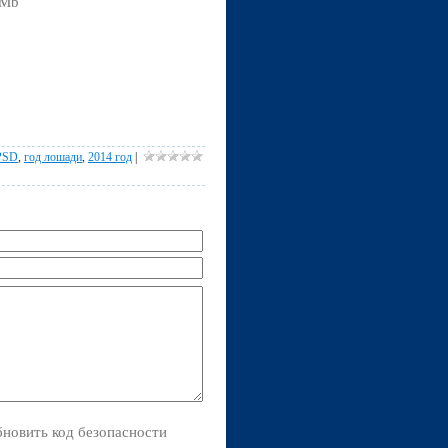
 Mb
PSD
,
год лошади
,
2014 год
|