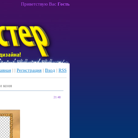
Приветствую Вас
Гость
авная
|
|
Регистрация
|
Вход
|
RSS
и коня
21:48