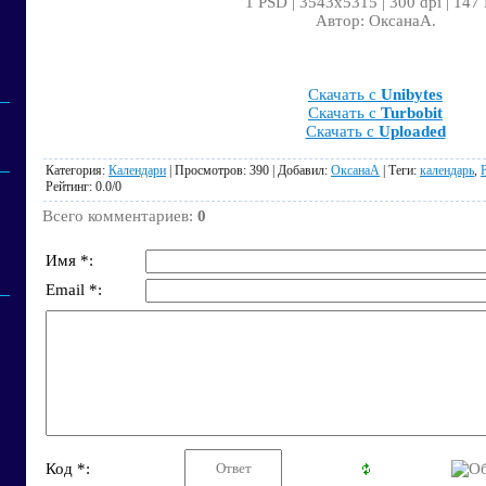
1 PSD | 3543x5315 | 300 dpi | 147
Автор: ОксанаА.
Скачать с
Unibytes
Скачать с
Turbobit
Скачать с
Uploaded
Категория
:
Календари
|
Просмотров
: 390 |
Добавил
:
ОксанаА
|
Теги
:
календарь
,
Рейтинг
:
0.0
/
0
Всего комментариев
:
0
Имя *:
Email *:
Код *: