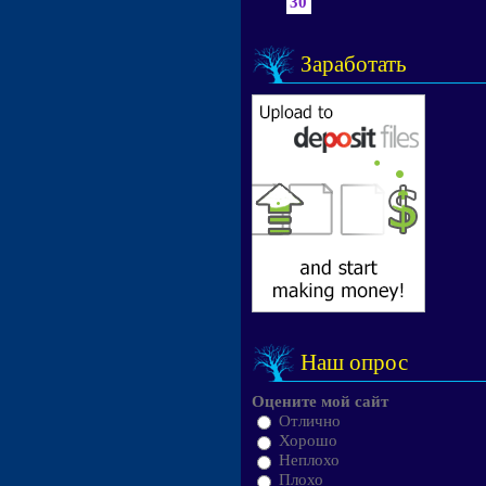
30
Заработать
Наш опрос
Оцените мой сайт
Отлично
Хорошо
Неплохо
Плохо