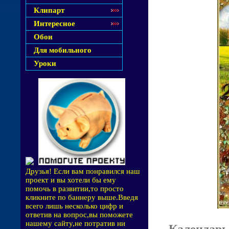
Клипарт
Интересное
Обои
Для мобильного
Уроки
Друзья! Если вам понравился наш
проект и вы хотели бы ему
помочь в развитии,то просто
кликните по баннеру выше.Введя
всего лишь несколько цифр и
ответив на вопрос,вы поможете
нашему сайту,не потратив ни
Календарь-