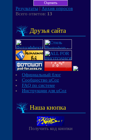
Результаты
|
Архив опросов
Всего ответов:
13
Друзья сайта
Официальный блог
Сообщество uCoz
FAQ по системе
Инструкции для uCoz
Наша кнопка
Получить код кнопки