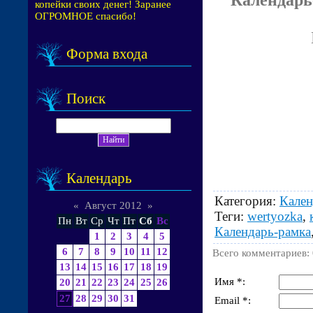
копейки своих денег! Заранее
ОГРОМНОЕ спасибо!
Форма входа
Поиск
Календарь
Категория
:
Кален
«
Август 2012
»
Теги
:
wertyozka
,
Пн
Вт
Ср
Чт
Пт
Сб
Вс
Календарь-рамка
1
2
3
4
5
6
7
8
9
10
11
12
Всего комментариев
:
13
14
15
16
17
18
19
Имя *:
20
21
22
23
24
25
26
27
28
29
30
31
Email *: