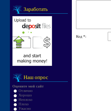
Заработать
Код *:
Наш опрос
Оцените мой сайт
Отлично
Хорошо
Неплохо
Плохо
Ужасно