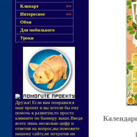
Клипарт
Интересное
Обои
Для мобильного
Уроки
Друзья! Если вам понравился
наш проект и вы хотели бы ему
помочь в развитии,то просто
Календарь
кликните по баннеру выше.Введя
всего лишь несколько цифр и
ответив на вопрос,вы поможете
нашему сайту,не потратив ни