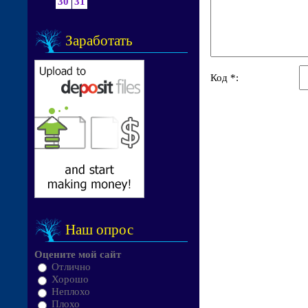
30
31
Заработать
Код *:
Наш опрос
Оцените мой сайт
Отлично
Хорошо
Неплохо
Плохо