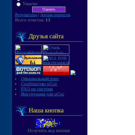
Ужасно
Результаты
|
Архив опросов
Всего ответов:
13
Друзья сайта
Официальный блог
Сообщество uCoz
FAQ по системе
Инструкции для uCoz
Наша кнопка
Получить код кнопки