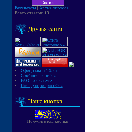
Результаты
|
Архив опросов
Всего ответов:
13
Друзья сайта
Официальный блог
Сообщество uCoz
FAQ по системе
Инструкции для uCoz
Наша кнопка
Получить код кнопки