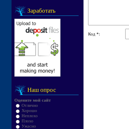
Заработать
Код *:
Наш опрос
Оцените мой сайт
Отлично
Хорошо
Неплохо
Плохо
Ужасно