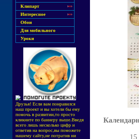
Клипарт
Интересное
Обои
Для мобильного
Уроки
Друзья! Если вам понравился
наш проект и вы хотели бы ему
помочь в развитии,то просто
Календарн
кликните по баннеру выше.Введя
всего лишь несколько цифр и
ответив на вопрос,вы поможете
15
нашему сайту,не потратив ни