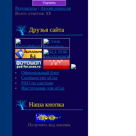
Результаты
|
Архив опросов
Всего ответов:
13
Друзья сайта
Официальный блог
Сообщество uCoz
FAQ по системе
Инструкции для uCoz
Наша кнопка
Получить код кнопки