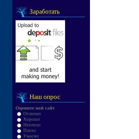
Заработать
Наш опрос
Оцените мой сайт
Отлично
Хорошо
Неплохо
Плохо
Ужасно