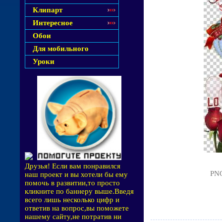
Клипарт
Интересное
Обои
Для мобильного
Уроки
Друзья! Если вам понравился
PNG
наш проект и вы хотели бы ему
помочь в развитии,то просто
кликните по баннеру выше.Введя
всего лишь несколько цифр и
ответив на вопрос,вы поможете
нашему сайту,не потратив ни