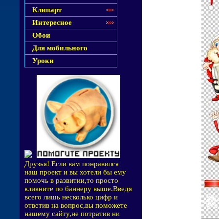
Клипарт
Интересное
Обои
Для мобильного
Уроки
Друзья! Если вам понравился
наш проект и вы хотели бы ему
помочь в развитии,то просто
кликните по баннеру выше.Введя
всего лишь несколько цифр и
ответив на вопрос,вы поможете
нашему сайту,не потратив ни