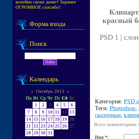
копейки своих денег! Заранее
ОГРОМНОЕ спасибо!
Клипарт
красный б
Форма входа
PSD 1 | слои
Поиск
Календарь
«
Октябрь 2013
»
Пн
Вт
Ср
Чт
Пт
Сб
Вс
Категория
:
PSD и
1
2
3
4
5
6
Теги
:
Photoshop
,
7
8
9
10
11
12
13
сказочные
,
клипа
14
15
16
17
18
19
20
Всего комментариев
:
21
22
23
24
25
26
27
28
29
30
31
Имя *: