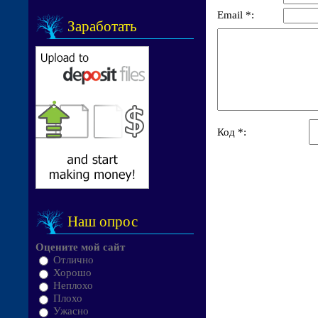
Email *:
Заработать
Код *:
Наш опрос
Оцените мой сайт
Отлично
Хорошо
Неплохо
Плохо
Ужасно