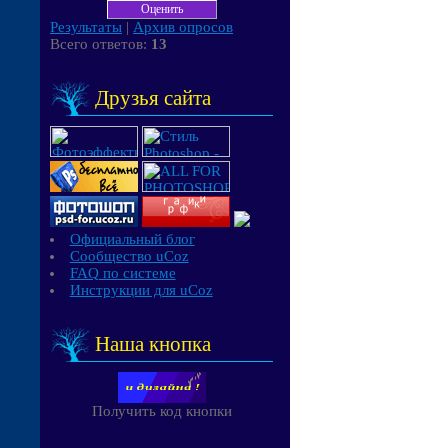
Результаты
|
Архив опросов
Всего ответов:
13
Друзья сайта
Официальный блог
Сообщество uCoz
FAQ по системе
Инструкции для uCoz
Наша кнопка
Получить код кнопки