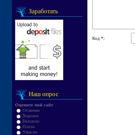
Заработать
Код *:
Наш опрос
Оцените мой сайт
Отлично
Хорошо
Неплохо
Плохо
Ужасно