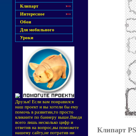
Клипарт
Интересное
Обои
Для мобильного
Уроки
Друзья! Если вам понравился
наш проект и вы хотели бы ему
помочь в развитии,то просто
кликните по баннеру выше.Введя
всего лишь несколько цифр и
ответив на вопрос,вы поможете
Клипарт PS
нашему сайту,не потратив ни