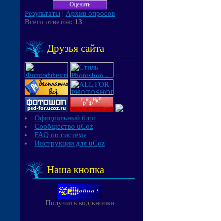
Результаты
|
Архив опросов
Всего ответов:
13
Друзья сайта
Официальный блог
Сообщество uCoz
FAQ по системе
Инструкции для uCoz
Наша кнопка
Получить код кнопки