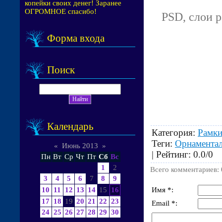
копейки своих денег! Заранее
ОГРОМНОЕ спасибо!
PSD, слои р
Форма входа
Поиск
Календарь
Категория
:
Рамки
Теги
:
Орнамента
«
Июнь 2013
»
|
Рейтинг
:
0.0
/
0
Пн
Вт
Ср
Чт
Пт
Сб
Вс
1
2
Всего комментариев
:
3
4
5
6
7
8
9
Имя *:
10
11
12
13
14
15
16
17
18
19
20
21
22
23
Email *:
24
25
26
27
28
29
30