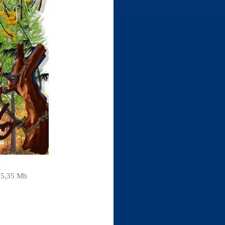
я
35,35 Mb