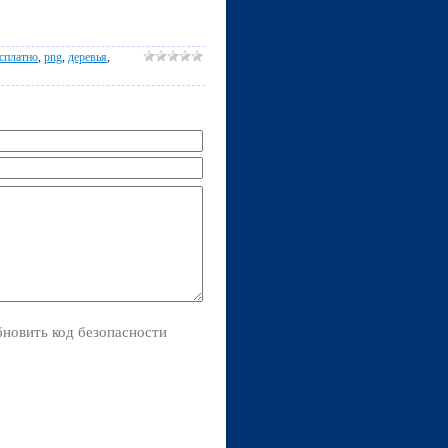
сплатно
,
png
,
деревья
,