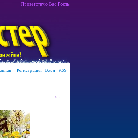
Приветствую Вас
Гость
авная
|
|
Регистрация
|
Вход
|
RSS
08:07