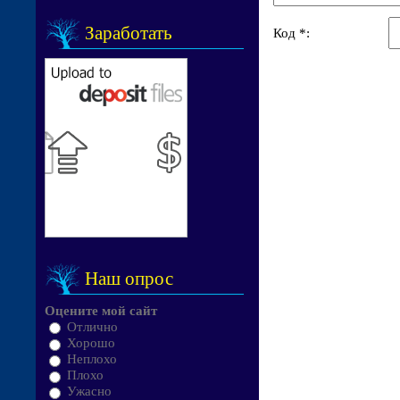
Заработать
Код *:
Наш опрос
Оцените мой сайт
Отлично
Хорошо
Неплохо
Плохо
Ужасно