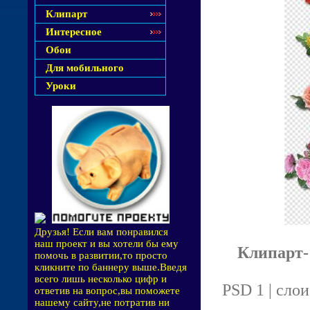
Клипарт
Интересное
Обои
Для мобильного
Уроки
Друзья! Если вам понравился
наш проект и вы хотели бы ему
Клипарт- 
помочь в развитии,то просто
кликните по баннеру выше.Введя
всего лишь несколько цифр и
PSD 1 | слои
ответив на вопрос,вы поможете
нашему сайту,не потратив ни