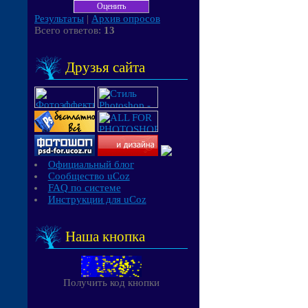
Результаты
|
Архив опросов
Всего ответов:
13
Друзья сайта
Официальный блог
Сообщество uCoz
FAQ по системе
Инструкции для uCoz
Наша кнопка
Получить код кнопки