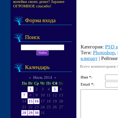
копейки своих денег! Заранее
ОГРОМНОЕ спасибо!
Форма входа
Поиск
Категория
:
PSD и
Теги
:
Photoshop
,
клипарт
|
Рейтин
Календарь
Всего комментариев
:
Имя *:
«
Июль 2014
»
Пн
Вт
Ср
Чт
Пт
Сб
Вс
Email *:
1
2
3
4
5
6
7
8
9
10
11
12
13
14
15
16
17
18
19
20
21
22
23
24
25
26
27
28
29
30
31