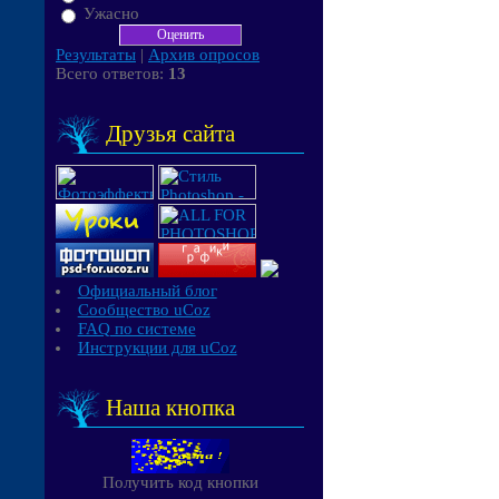
Ужасно
Результаты
|
Архив опросов
Всего ответов:
13
Друзья сайта
Официальный блог
Сообщество uCoz
FAQ по системе
Инструкции для uCoz
Наша кнопка
Получить код кнопки