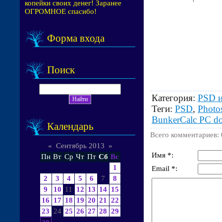
копейки своих денег! Заранее
ОГРОМНОЕ спасибо!
Форма входа
Поиск
Категория
:
PSD и
Теги
:
PSD
,
Photo
BunkerCalc PC do
Календарь
Всего комментариев
:
«
Сентябрь 2013
»
Имя *:
Пн
Вт
Ср
Чт
Пт
Сб
Вс
1
Email *:
2
3
4
5
6
7
8
9
10
11
12
13
14
15
16
17
18
19
20
21
22
23
24
25
26
27
28
29