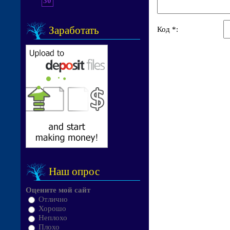
30
Заработать
Код *:
Наш опрос
Оцените мой сайт
Отлично
Хорошо
Неплохо
Плохо