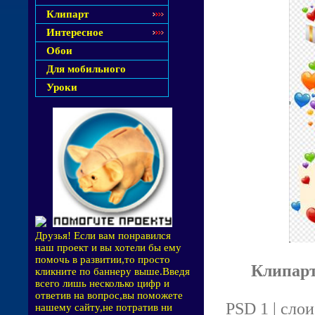
Клипарт
Интересное
Обои
Для мобильного
Уроки
Друзья! Если вам понравился
наш проект и вы хотели бы ему
помочь в развитии,то просто
Клипарт
кликните по баннеру выше.Введя
всего лишь несколько цифр и
ответив на вопрос,вы поможете
PSD 1 | слои
нашему сайту,не потратив ни