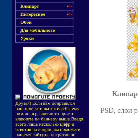
Клипарт
Интересное
Обои
Для мобильного
Уроки
Клипар
Друзья! Если вам понравился
наш проект и вы хотели бы ему
PSD, слои р
помочь в развитии,то просто
кликните по баннеру выше.Введя
всего лишь несколько цифр и
ответив на вопрос,вы поможете
нашему сайту,не потратив ни