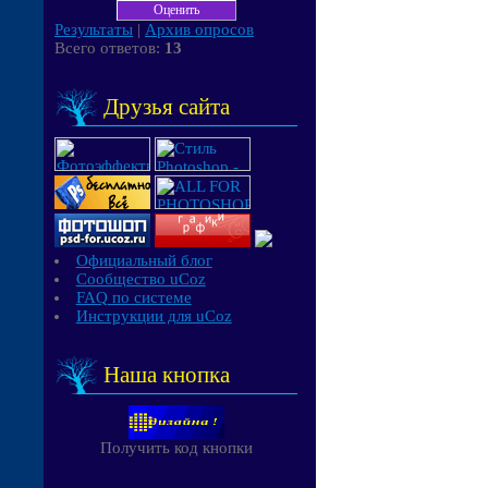
Результаты
|
Архив опросов
Всего ответов:
13
Друзья сайта
Официальный блог
Сообщество uCoz
FAQ по системе
Инструкции для uCoz
Наша кнопка
Получить код кнопки