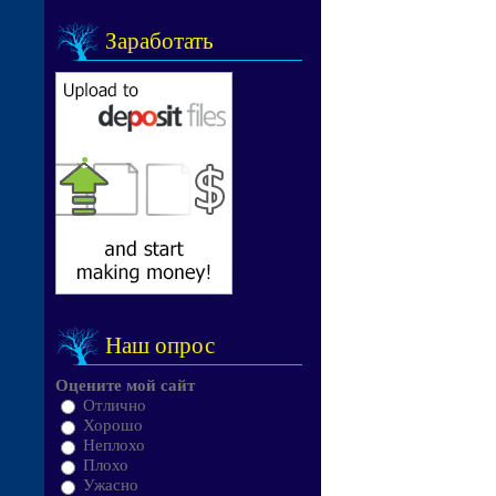
Заработать
Наш опрос
Оцените мой сайт
Отлично
Хорошо
Неплохо
Плохо
Ужасно