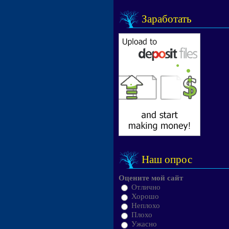
Заработать
Наш опрос
Оцените мой сайт
Отлично
Хорошо
Неплохо
Плохо
Ужасно