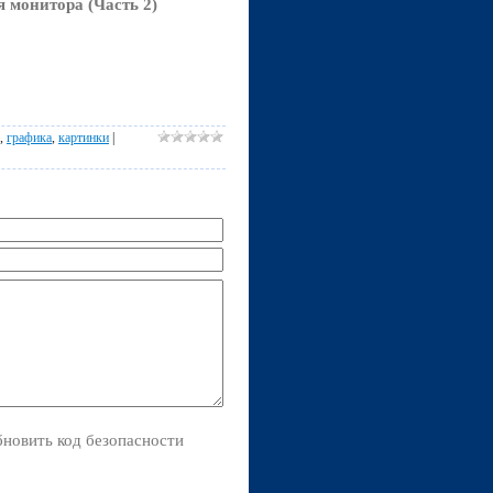
 монитора (Часть 2)
,
графика
,
картинки
|