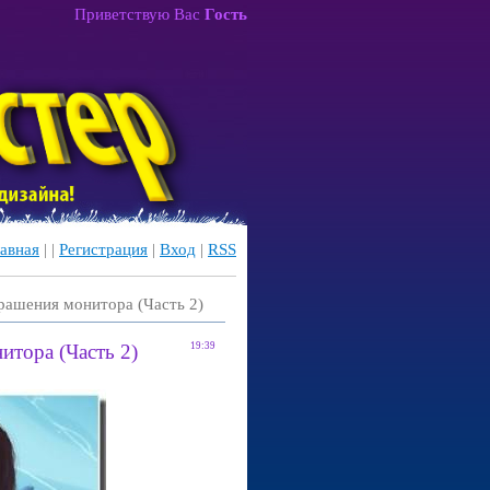
Приветствую Вас
Гость
авная
|
|
Регистрация
|
Вход
|
RSS
рашения монитора (Часть 2)
итора (Часть 2)
19:39