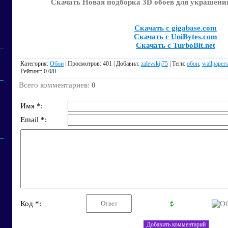
Скачать Новая подборка 3D обоев для украшения
Скачать с gigabase.com
Скачать с UniBytes.com
Скачать с TurboBit.net
Категория
:
Обои
|
Просмотров
: 401 |
Добавил
:
zalevskij75
|
Теги
:
обои
,
wallpapers
Рейтинг
:
0.0
/
0
Всего комментариев
:
0
Имя *:
Email *:
Код *: