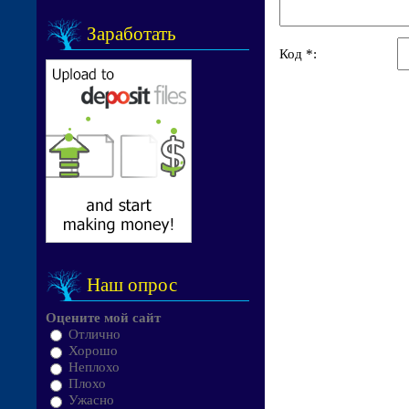
Заработать
Код *:
Наш опрос
Оцените мой сайт
Отлично
Хорошо
Неплохо
Плохо
Ужасно