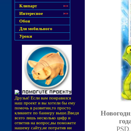
Клипарт
Интересное
Обои
Для мобильного
Уроки
Друзья! Если вам понравился
наш проект и вы хотели бы ему
помочь в развитии,то просто
Новогодн
кликните по баннеру выше.Введя
всего лишь несколько цифр и
год
ответив на вопрос,вы поможете
PSD,
нашему сайту,не потратив ни