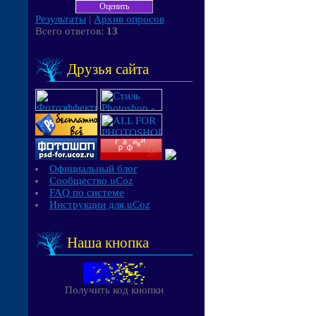
Результаты
|
Архив опросов
Всего ответов:
13
Друзья сайта
Официальный блог
Сообщество uCoz
FAQ по системе
Инструкции для uCoz
Наша кнопка
Получить код кнопки