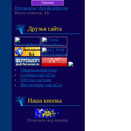
Результаты
|
Архив опросов
Всего ответов:
13
Друзья сайта
Официальный блог
Сообщество uCoz
FAQ по системе
Инструкции для uCoz
Наша кнопка
Получить код кнопки