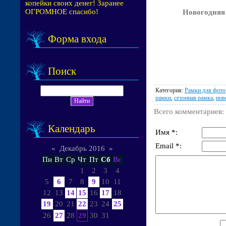
копейки своих денег! Заранее
ОГРОМНОЕ спасибо!
Новогодняя 
Форма входа
Поиск
Категория
:
Рамки для фото
рамки
,
сезонная рамка
,
нов
Всего комментариев
:
Календарь
Имя *:
Email *:
«
Декабрь 2016
»
Пн
Вт
Ср
Чт
Пт
Сб
Вс
1
2
3
4
5
6
7
8
9
10
11
12
13
14
15
16
17
18
19
20
21
22
23
24
25
26
27
28
29
30
31