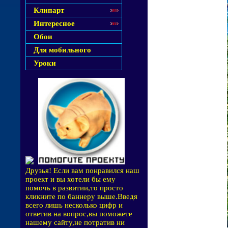
Клипарт
Интересное
Обои
Для мобильного
Уроки
Друзья! Если вам понравился наш
проект и вы хотели бы ему
помочь в развитии,то просто
кликните по баннеру выше.Введя
всего лишь несколько цифр и
ответив на вопрос,вы поможете
нашему сайту,не потратив ни