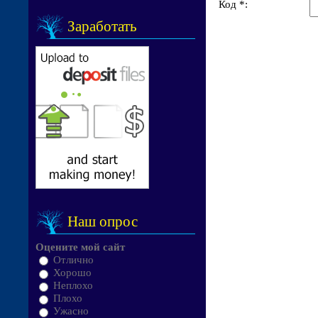
Код *:
Заработать
Наш опрос
Оцените мой сайт
Отлично
Хорошо
Неплохо
Плохо
Ужасно