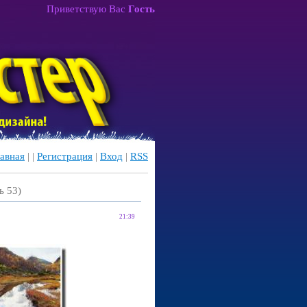
Приветствую Вас
Гость
авная
|
|
Регистрация
|
Вход
|
RSS
ь 53)
21:39