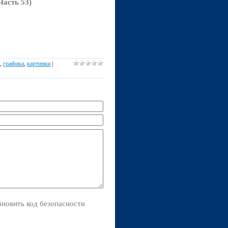
Часть 53)
,
графика
,
картинки
|