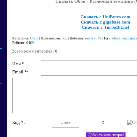
Скачать Обои - Различная тематика (
Скачать с UniBytes.com
Скачать с gigabase.com
Скачать с TurboBit.net
Категория
:
Обои
|
Просмотров
: 385 |
Добавил
:
zalevskij75
|
Теги
:
обои
,
wallpapers
Рейтинг
:
0.0
/
0
Всего комментариев
:
0
Имя *:
Email *:
Код *: