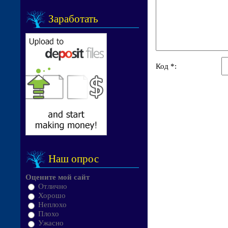
Заработать
Код *:
Наш опрос
Оцените мой сайт
Отлично
Хорошо
Неплохо
Плохо
Ужасно