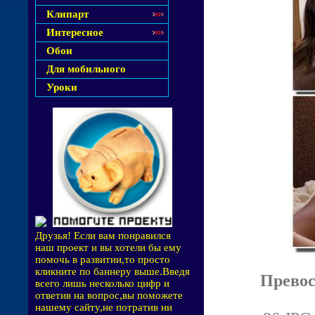
Клипарт
Интересное
Обои
Для мобильного
Уроки
Друзья! Если вам понравился
наш проект и вы хотели бы ему
помочь в развитии,то просто
кликните по баннеру выше.Введя
Превос
всего лишь несколько цифр и
ответив на вопрос,вы поможете
нашему сайту,не потратив ни