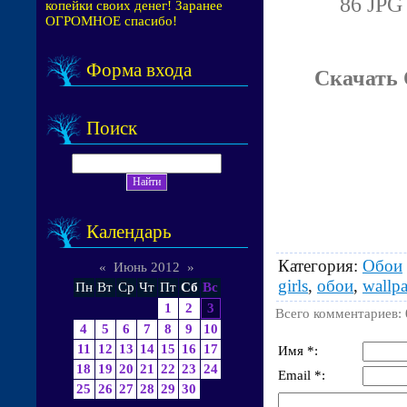
86 JPG 
копейки своих денег! Заранее
ОГРОМНОЕ спасибо!
Форма входа
Скачать 
Поиск
Календарь
Категория
:
Обои
«
Июнь 2012
»
girls
,
обои
,
wallpa
Пн
Вт
Ср
Чт
Пт
Сб
Вс
1
2
3
Всего комментариев
:
4
5
6
7
8
9
10
11
12
13
14
15
16
17
Имя *:
18
19
20
21
22
23
24
Email *:
25
26
27
28
29
30