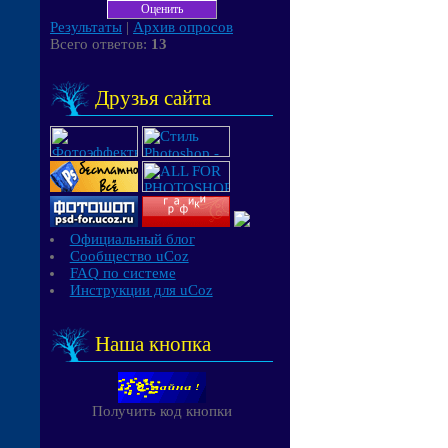
Результаты
|
Архив опросов
Всего ответов:
13
Друзья сайта
Официальный блог
Сообщество uCoz
FAQ по системе
Инструкции для uCoz
Наша кнопка
Получить код кнопки