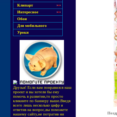
Клипарт
Интересное
Обои
Для мобильного
Уроки
Друзья! Если вам понравился наш
проект и вы хотели бы ему
помочь в развитии,то просто
кликните по баннеру выше.Введя
всего лишь несколько цифр и
ответив на вопрос,вы поможете
Позд
нашему сайту,не потратив ни