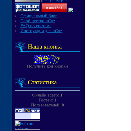
Официальный блог
Сообщество uCoz
FAQ по системе
Инструкции для uCoz
Наша кнопка
Получить код кнопки
Статистика
Онлайн всего:
1
Гостей:
1
Пользователей:
0