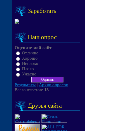
Заработать
Наш опрос
Оцените мой сайт
Отлично
Хорошо
Неплохо
Плохо
Ужасно
Результаты
|
Архив опросов
Всего ответов:
13
Друзья сайта