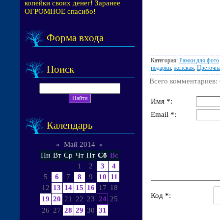
копейки своих денег! Заранее
ОГРОМНОЕ спасибо!
Форма входа
Категория
:
Рамки для фото
Поиск
подарки
,
женская
,
Цветочн
Всего комментариев
:
Имя *:
Email *:
Календарь
«
Май 2014
»
Пн
Вт
Ср
Чт
Пт
Сб
Вс
1
2
3
4
5
6
7
8
9
10
11
12
13
14
15
16
17
18
Код *:
19
20
21
22
23
24
25
26
27
28
29
30
31