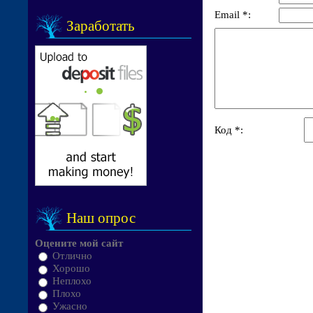
Email *:
Заработать
Код *:
Наш опрос
Оцените мой сайт
Отлично
Хорошо
Неплохо
Плохо
Ужасно