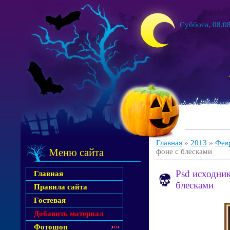
Суббота, 08.08
Главная
»
2013
»
Фев
Меню сайта
фоне с блесками
Psd исходни
Главная
блесками
Правила сайта
Гостевая
Добавить материал
Фотошоп