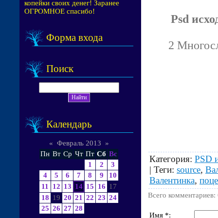
копейки своих денег! Заранее
ОГРОМНОЕ спасибо!
Psd исхо
Форма входа
2 Многосл
Поиск
Календарь
«
Февраль 2013
»
Пн
Вт
Ср
Чт
Пт
Сб
Вс
Категория
:
PSD 
1
2
3
|
Теги
:
source
,
Ва
4
5
6
7
8
9
10
Валентинка
,
поц
11
12
13
14
15
16
17
Всего комментариев
:
18
19
20
21
22
23
24
25
26
27
28
Имя *: