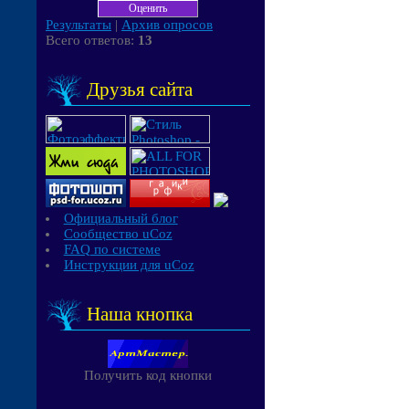
Результаты
|
Архив опросов
Всего ответов:
13
Друзья сайта
Официальный блог
Сообщество uCoz
FAQ по системе
Инструкции для uCoz
Наша кнопка
Получить код кнопки