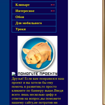
Клипарт
Интересное
Обои
Для мобильного
Уроки
Друзья! Если вам понравился наш
проект и вы хотели бы ему
помочь в развитии,то просто
кликните по баннеру выше.Введя
всего лишь несколько цифр и
ответив на вопрос,вы поможете
нашему сайту,не потратив ни