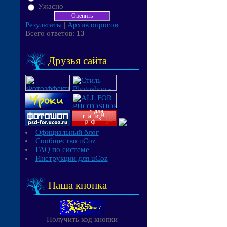
Ужасно
Результаты
|
Архив опросов
Всего ответов:
13
Друзья сайта
Официальный блог
Сообщество uCoz
FAQ по системе
Инструкции для uCoz
Наша кнопка
Получить код кнопки