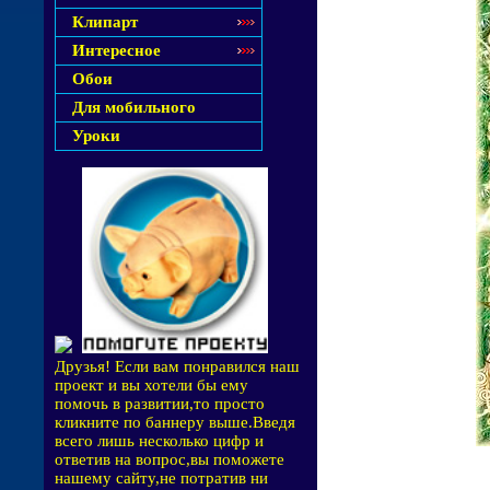
Клипарт
Интересное
Обои
Для мобильного
Уроки
Друзья! Если вам понравился наш
проект и вы хотели бы ему
помочь в развитии,то просто
кликните по баннеру выше.Введя
всего лишь несколько цифр и
ответив на вопрос,вы поможете
нашему сайту,не потратив ни