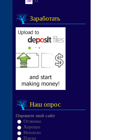
30
31
Заработать
Наш опрос
Оцените мой сайт
Отлично
Хорошо
Неплохо
Плохо