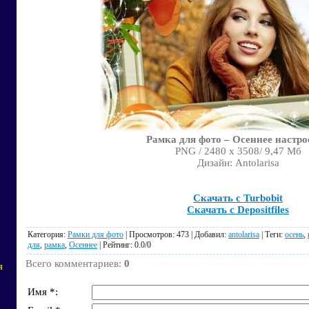
Рамка для фото – Осеннее настро
PNG / 2480 x 3508/ 9,47 Мб
Дизайн: Antolarisa
Скачать с Turbobit
Скачать с Depositfiles
Категория
:
Рамки для фото
|
Просмотров
: 473 |
Добавил
:
antolarisa
|
Теги
:
осень
,
для
,
рамка
,
Осеннее
|
Рейтинг
:
0.0
/
0
Всего комментариев
:
0
я
Имя *: