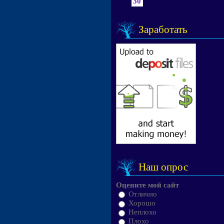
30
Заработать
Наш опрос
Оцените мой сайт
Отлично
Хорошо
Неплохо
Плохо