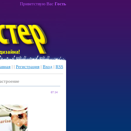
Приветствую Вас
Гость
авная
|
|
Регистрация
|
Вход
|
RSS
настроение
07:14