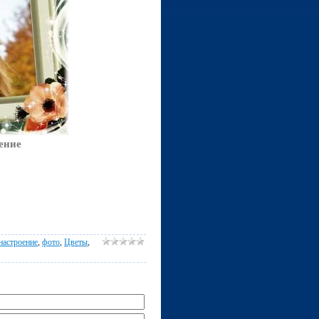
ение
настроение
,
фото
,
Цветы
,