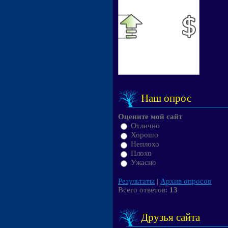
Наш опрос
Оцените мой сайт
Отлично
Хорошо
Неплохо
Плохо
Ужасно
Результаты
|
Архив опросов
Всего ответов:
13
Друзья сайта