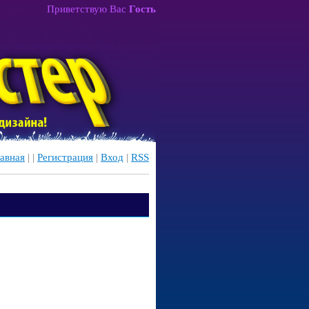
Приветствую Вас
Гость
авная
|
|
Регистрация
|
Вход
|
RSS