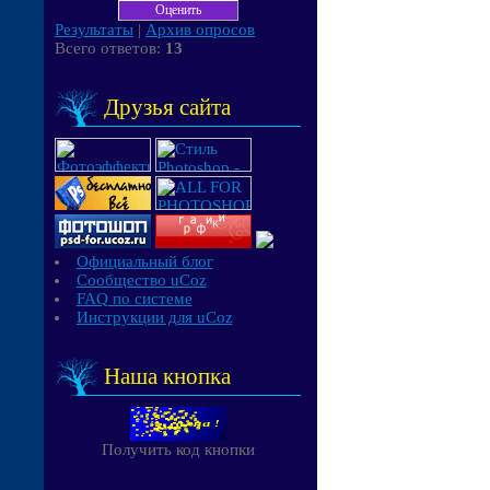
Результаты
|
Архив опросов
Всего ответов:
13
Друзья сайта
Официальный блог
Сообщество uCoz
FAQ по системе
Инструкции для uCoz
Наша кнопка
Получить код кнопки