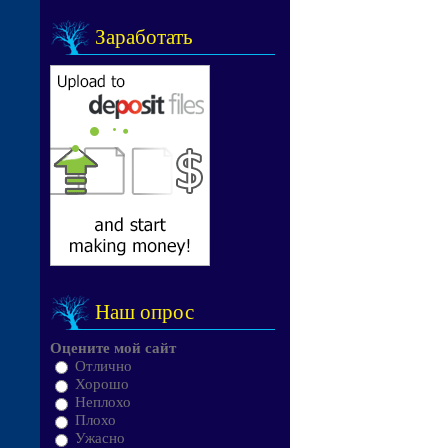
Заработать
Наш опрос
Оцените мой сайт
Отлично
Хорошо
Неплохо
Плохо
Ужасно