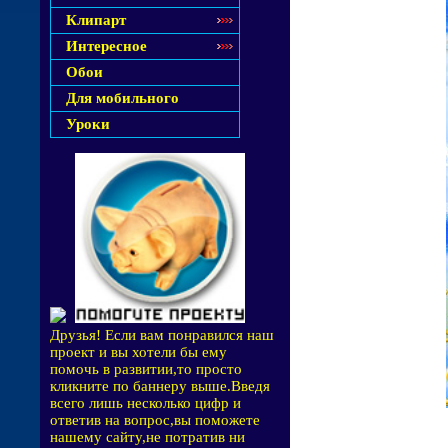
Клипарт
Интересное
Обои
Для мобильного
Уроки
Друзья! Если вам понравился наш
проект и вы хотели бы ему
помочь в развитии,то просто
кликните по баннеру выше.Введя
всего лишь несколько цифр и
ответив на вопрос,вы поможете
нашему сайту,не потратив ни