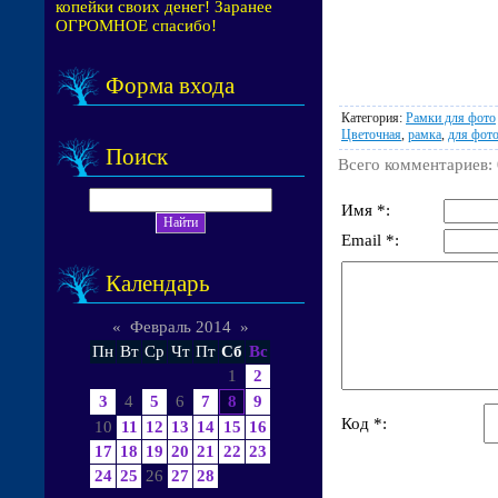
копейки своих денег! Заранее
ОГРОМНОЕ спасибо!
Форма входа
Категория
:
Рамки для фото
Цветочная
,
рамка
,
для фот
Поиск
Всего комментариев
:
Имя *:
Email *:
Календарь
«
Февраль 2014
»
Пн
Вт
Ср
Чт
Пт
Сб
Вс
1
2
3
4
5
6
7
8
9
Код *:
10
11
12
13
14
15
16
17
18
19
20
21
22
23
24
25
26
27
28