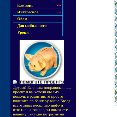
Клипарт
Интересное
Обои
Для мобильного
Уроки
Друзья! Если вам понравился наш
проект и вы хотели бы ему
помочь в развитии,то просто
кликните по баннеру выше.Введя
всего лишь несколько цифр и
ответив на вопрос,вы поможете
нашему сайту,не потратив ни