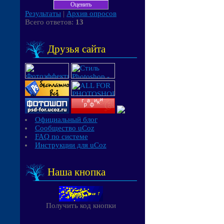
Результаты
|
Архив опросов
Всего ответов:
13
Друзья сайта
Официальный блог
Сообщество uCoz
FAQ по системе
Инструкции для uCoz
Наша кнопка
Получить код кнопки