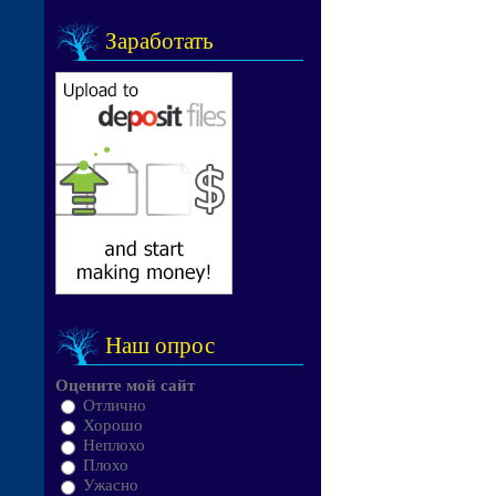
Заработать
Наш опрос
Оцените мой сайт
Отлично
Хорошо
Неплохо
Плохо
Ужасно