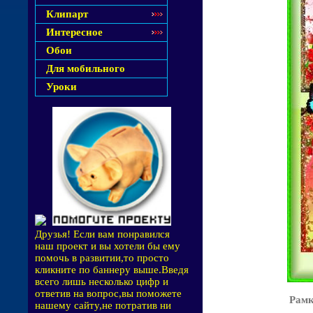
Клипарт
Интересное
Обои
Для мобильного
Уроки
Друзья! Если вам понравился
наш проект и вы хотели бы ему
помочь в развитии,то просто
кликните по баннеру выше.Введя
всего лишь несколько цифр и
ответив на вопрос,вы поможете
Рамк
нашему сайту,не потратив ни