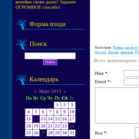
копейки своих денег! Заранее
ОГРОМНОЕ спасибо!
Форма входа
Поиск
Категория
:
Рамки для фото
flowers
,
Design
,
женская
,
P
Всего комментариев
:
Имя *:
Календарь
Email *:
«
Март 2013
»
Пн
Вт
Ср
Чт
Пт
Сб
Вс
1
2
3
4
5
6
7
8
9
10
11
12
13
14
15
16
17
18
19
20
21
22
23
24
Код *:
25
26
27
28
29
30
31