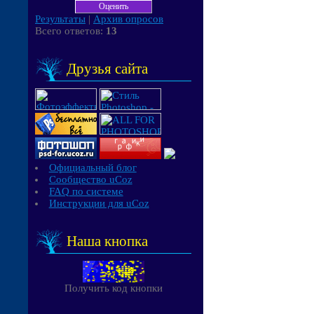
Результаты
|
Архив опросов
Всего ответов:
13
Друзья сайта
Официальный блог
Сообщество uCoz
FAQ по системе
Инструкции для uCoz
Наша кнопка
Получить код кнопки