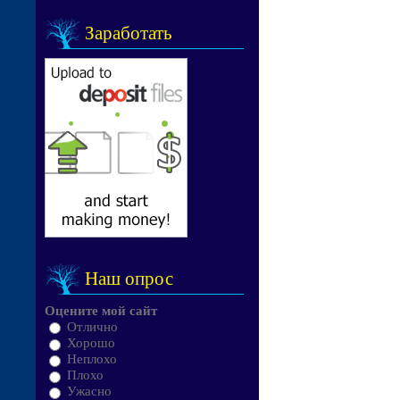
Заработать
Наш опрос
Оцените мой сайт
Отлично
Хорошо
Неплохо
Плохо
Ужасно