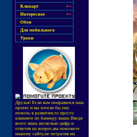
Клипарт
Интересное
Обои
Для мобильного
Уроки
Друзья! Если вам понравился наш
проект и вы хотели бы ему
помочь в развитии,то просто
кликните по баннеру выше.Введя
всего лишь несколько цифр и
ответив на вопрос,вы поможете
нашему сайту,не потратив ни