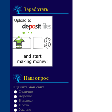
Заработать
Наш опрос
Оцените мой сайт
Отлично
Хорошо
Неплохо
Плохо
Ужасно