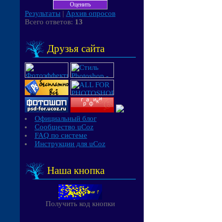
Результаты
|
Архив опросов
Всего ответов:
13
Друзья сайта
Официальный блог
Сообщество uCoz
FAQ по системе
Инструкции для uCoz
Наша кнопка
Получить код кнопки