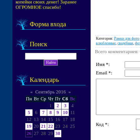
копейки своих денег! Заранее
ОГРОМНОЕ спасибо!
Форма входа
Категория
:
Рамки для фото
Поиск
влюбленные
,
свадебная
,
фо
Всего комментариев
:
Имя *:
Email *:
Календарь
«
Сентябрь 2016
»
Пн
Вт
Ср
Чт
Пт
Сб
Вс
1
2
3
4
5
6
7
8
9
10
11
12
13
14
15
16
17
18
Код *:
19
20
21
22
23
24
25
26
27
28
29
30