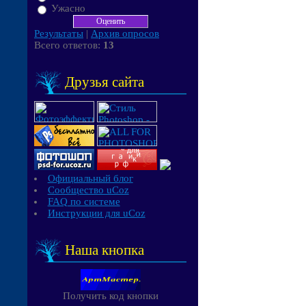
Ужасно
Результаты
|
Архив опросов
Всего ответов:
13
Друзья сайта
Официальный блог
Сообщество uCoz
FAQ по системе
Инструкции для uCoz
Наша кнопка
Получить код кнопки