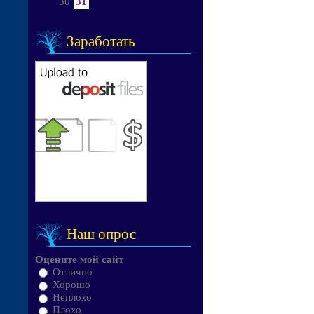
30
31
Заработать
Наш опрос
Оцените мой сайт
Отлично
Хорошо
Неплохо
Плохо