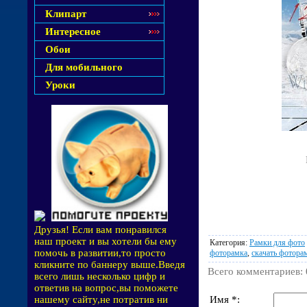
Клипарт
Интересное
Обои
Для мобильного
Уроки
Друзья! Если вам понравился
наш проект и вы хотели бы ему
Категория
:
Рамки для фото
помочь в развитии,то просто
фоторамка
,
скачать фотора
кликните по баннеру выше.Введя
Всего комментариев
:
всего лишь несколько цифр и
ответив на вопрос,вы поможете
Имя *:
нашему сайту,не потратив ни