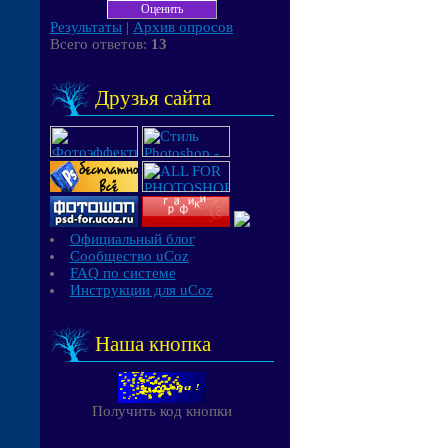
Результаты
|
Архив опросов
Всего ответов:
13
Друзья сайта
Официальный блог
Сообщество uCoz
FAQ по системе
Инструкции для uCoz
Наша кнопка
Получить код кнопки