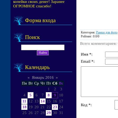
копейки своих денег! Заранее
ОГРОМНОЕ спасибо!
Форма входа
Категория
:
Рамки для фото
Поиск
Рейтинг
:
0.0
/
0
Всего комментариев
:
Имя *:
Email *:
Календарь
«
Январь 2016
»
Пн
Вт
Ср
Чт
Пт
Сб
Вс
1
2
3
4
5
6
7
8
9
10
11
12
13
14
15
16
17
Код *:
18
19
20
21
22
23
24
25
26
27
28
29
30
31