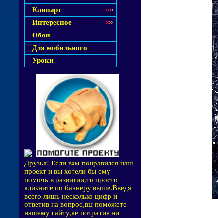
Клипарт
Интересное
Обои
Для мобильного
Уроки
Друзья! Если вам понравился наш
проект и вы хотели бы ему
помочь в развитии,то просто
кликните по баннеру выше.Введя
всего лишь несколько цифр и
ответив на вопрос,вы поможете
нашему сайту,не потратив ни