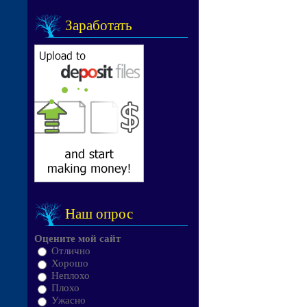
Заработать
Наш опрос
Оцените мой сайт
Отлично
Хорошо
Неплохо
Плохо
Ужасно