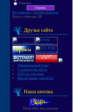
Ужасно
Результаты
|
Архив опросов
Всего ответов:
13
Друзья сайта
Официальный блог
Сообщество uCoz
FAQ по системе
Инструкции для uCoz
Наша кнопка
Получить код кнопки