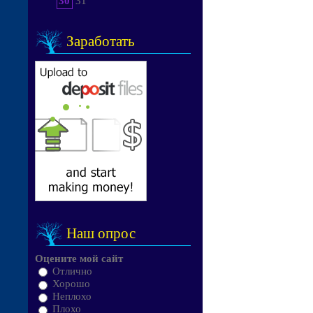
30
31
Заработать
Наш опрос
Оцените мой сайт
Отлично
Хорошо
Неплохо
Плохо