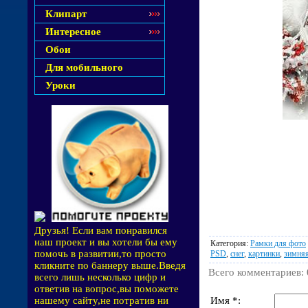
Клипарт
Интересное
Обои
Для мобильного
Уроки
Друзья! Если вам понравился
наш проект и вы хотели бы ему
Категория
:
Рамки для фото
помочь в развитии,то просто
PSD
,
снег
,
картинки
,
зимня
кликните по баннеру выше.Введя
Всего комментариев
:
всего лишь несколько цифр и
ответив на вопрос,вы поможете
Имя *:
нашему сайту,не потратив ни