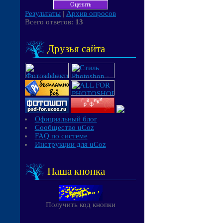
Результаты
|
Архив опросов
Всего ответов:
13
Друзья сайта
Официальный блог
Сообщество uCoz
FAQ по системе
Инструкции для uCoz
Наша кнопка
Получить код кнопки