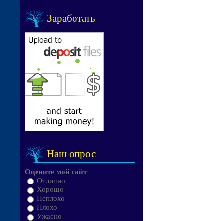
Заработать
Наш опрос
Оцените мой сайт
Отлично
Хорошо
Неплохо
Плохо
Ужасно