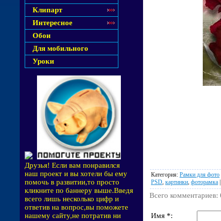
Клипарт
Интересное
Обои
Для мобильного
Уроки
Друзья! Если вам понравился
наш проект и вы хотели бы ему
Категория
:
Рамки для фото
помочь в развитии,то просто
PSD
,
картинки
,
фоторамка
кликните по баннеру выше.Введя
Всего комментариев
:
всего лишь несколько цифр и
ответив на вопрос,вы поможете
Имя *:
нашему сайту,не потратив ни