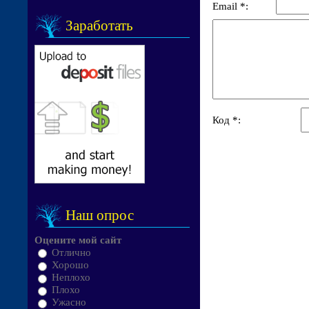
Email *:
Заработать
Код *:
Наш опрос
Оцените мой сайт
Отлично
Хорошо
Неплохо
Плохо
Ужасно