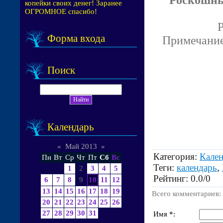
копейки своих денег! Заранее
ОГРОМНОЕ спасибо!
P
Форма входа
Примечание:
Поиск
Календарь
«
Май 2013
»
Категория
:
Кале
Пн
Вт
Ср
Чт
Пт
Сб
Вс
Теги
:
календарь
,
1
2
3
4
5
Рейтинг
:
0.0
/
0
6
7
8
9
10
11
12
13
14
15
16
17
18
19
Всего комментариев
:
20
21
22
23
24
25
26
27
28
29
30
31
Имя *: