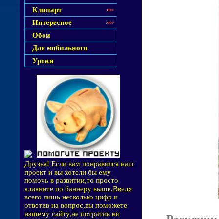
Клипарт
Интересное
Обои
Для мобильного
Уроки
Друзья! Если вам понравился наш
проект и вы хотели бы ему
помочь в развитии,то просто
кликните по баннеру выше.Введя
всего лишь несколько цифр и
ответив на вопрос,вы поможете
нашему сайту,не потратив ни
Роскошны