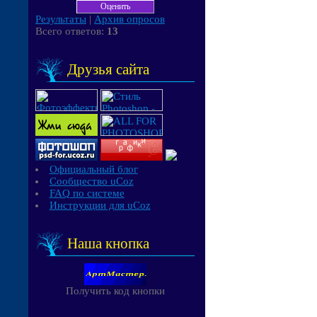
Результаты
|
Архив опросов
Всего ответов:
13
Друзья сайта
Официальный блог
Сообщество uCoz
FAQ по системе
Инструкции для uCoz
Наша кнопка
Получить код кнопки