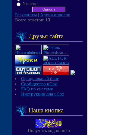
Ужасно
Результаты
|
Архив опросов
Всего ответов:
13
Друзья сайта
Официальный блог
Сообщество uCoz
FAQ по системе
Инструкции для uCoz
Наша кнопка
Получить код кнопки