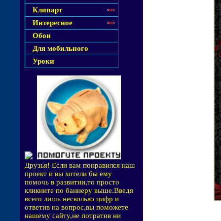
Клипарт
Интересное
Обои
Для мобильного
Уроки
Друзья! Если вам понравился наш
проект и вы хотели бы ему
помочь в развитии,то просто
кликните по баннеру выше.Введя
всего лишь несколько цифр и
ответив на вопрос,вы поможете
нашему сайту,не потратив ни