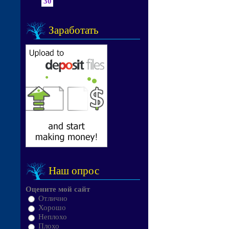
30
Заработать
Наш опрос
Оцените мой сайт
Отлично
Хорошо
Неплохо
Плохо