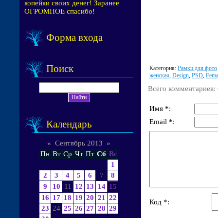
копейки своих денег! Заранее
ОГРОМНОЕ спасибо!
Форма входа
Поиск
Категория
:
Рамки для фото
женская
,
Design
,
PSD
,
Fema
Всего комментариев
:
Имя *:
Email *:
Календарь
«
Сентябрь 2013
»
Пн
Вт
Ср
Чт
Пт
Сб
Вс
1
2
3
4
5
6
7
8
9
10
11
12
13
14
15
16
17
18
19
20
21
22
Код *:
23
24
25
26
27
28
29