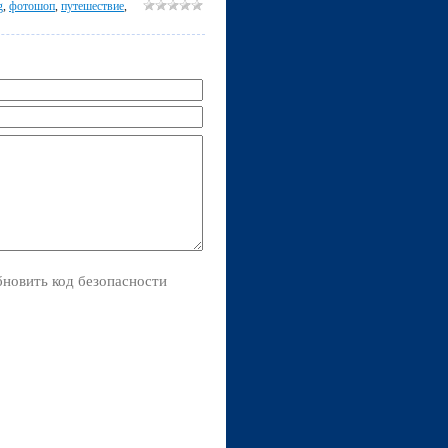
g
,
фотошоп
,
путешествие
,