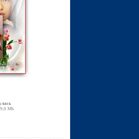
улась
59,0 Mb