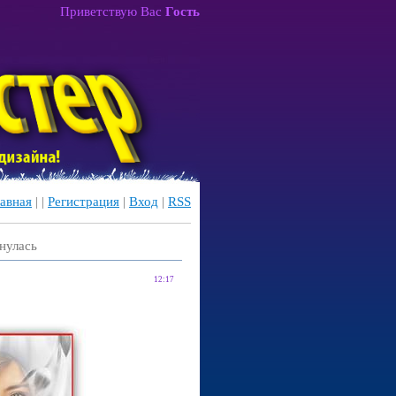
Приветствую Вас
Гость
авная
|
|
Регистрация
|
Вход
|
RSS
нулась
12:17