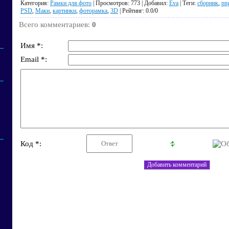
Категория
:
Рамки для фото
|
Просмотров
: 773 |
Добавил
:
Eva
|
Теги
:
сборник
,
pn
PSD
,
Маки
,
картинки
,
фоторамка
,
3D
|
Рейтинг
:
0.0
/
0
Всего комментариев
:
0
Имя *:
Email *:
Код *: