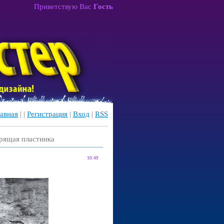
Приветствую Вас
Гость
авная
|
|
Регистрация
|
Вход
|
RSS
рящая пластинка
10:49