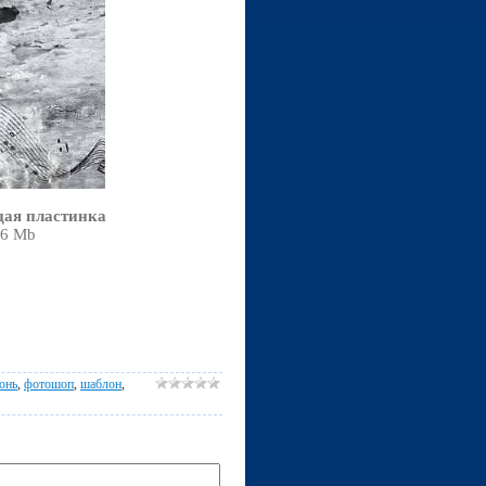
щая пластинка
,6 Mb
онь
,
фотошоп
,
шаблон
,