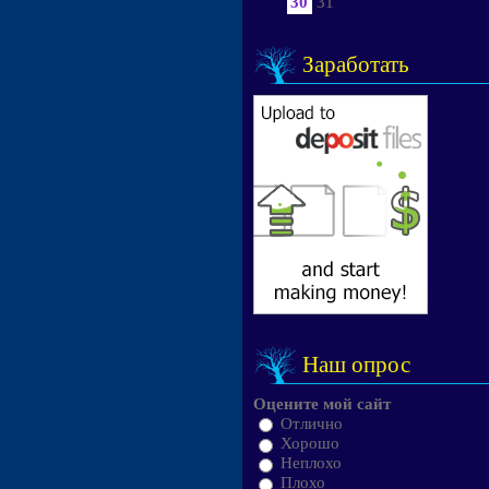
30
31
Заработать
Наш опрос
Оцените мой сайт
Отлично
Хорошо
Неплохо
Плохо