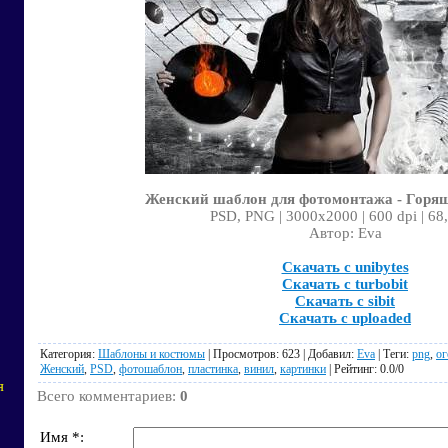
Женский шаблон для фотомонтажа - Горя
PSD, PNG | 3000x2000 | 600 dpi | 68
Автор: Eva
Скачать с unibytes
Скачать с turbobit
Скачать с sibit
Скачать с uploaded
Категория
:
Шаблоны и костюмы
|
Просмотров
: 623 |
Добавил
:
Eva
|
Теги
:
png
,
ог
Женский
,
PSD
,
фотошаблон
,
пластинка
,
винил
,
картинки
|
Рейтинг
:
0.0
/
0
я
Всего комментариев
:
0
Имя *: