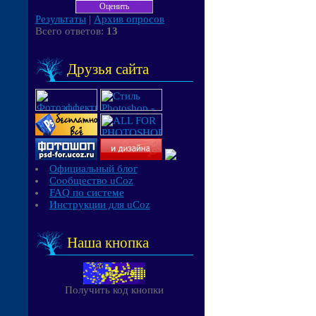
Результаты
|
Архив опросов
Всего ответов:
13
Друзья сайта
Официальный блог
Сообщество uCoz
FAQ по системе
Инструкции для uCoz
Наша кнопка
Получить код кнопки