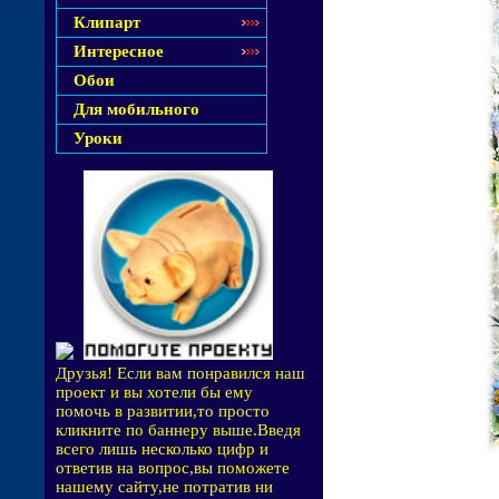
Клипарт
Интересное
Обои
Для мобильного
Уроки
Друзья! Если вам понравился наш
проект и вы хотели бы ему
помочь в развитии,то просто
кликните по баннеру выше.Введя
всего лишь несколько цифр и
ответив на вопрос,вы поможете
нашему сайту,не потратив ни