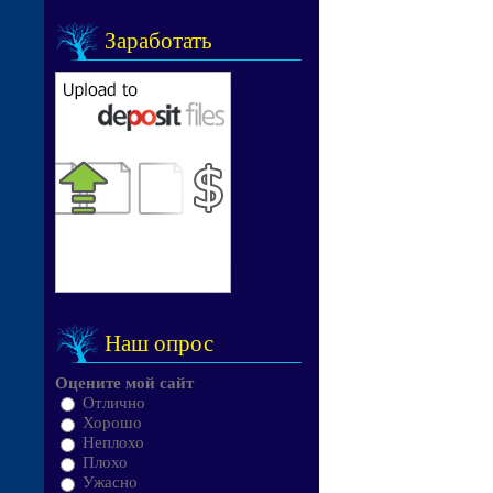
Заработать
Наш опрос
Оцените мой сайт
Отлично
Хорошо
Неплохо
Плохо
Ужасно