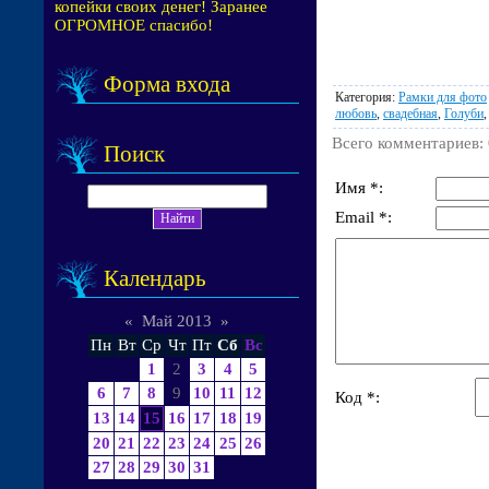
копейки своих денег! Заранее
ОГРОМНОЕ спасибо!
Форма входа
Категория
:
Рамки для фото
любовь
,
свадебная
,
Голуби
Всего комментариев
:
Поиск
Имя *:
Email *:
Календарь
«
Май 2013
»
Пн
Вт
Ср
Чт
Пт
Сб
Вс
1
2
3
4
5
6
7
8
9
10
11
12
Код *:
13
14
15
16
17
18
19
20
21
22
23
24
25
26
27
28
29
30
31