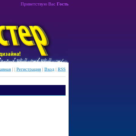
Приветствую Вас
Гость
авная
|
|
Регистрация
|
Вход
|
RSS