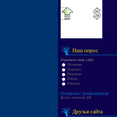
Наш опрос
Оцените мой сайт
Отлично
Хорошо
Неплохо
Плохо
Ужасно
Результаты
|
Архив опросов
Всего ответов:
13
Друзья сайта