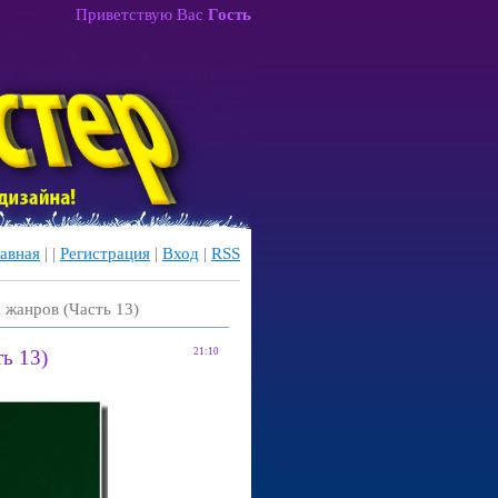
Приветствую Вас
Гость
авная
|
|
Регистрация
|
Вход
|
RSS
 жанров (Часть 13)
ь 13)
21:10