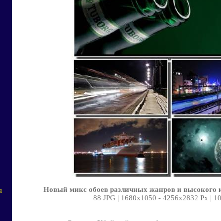
Новый микс обоев различных жанров и высокого к
я
88 JPG | 1680х1050 - 4256х2832 Px | 1