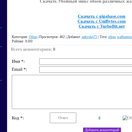
Скачать Убойный микс обоев различных жан
Скачать с gigabase.com
Скачать с UniBytes.com
Скачать с TurboBit.net
Категория
:
Обои
|
Просмотров
: 462 |
Добавил
:
zalevskij75
|
Теги
:
обои
,
wallpapers
Рейтинг
:
0.0
/
0
Всего комментариев
:
0
Имя *:
Email *:
Код *: