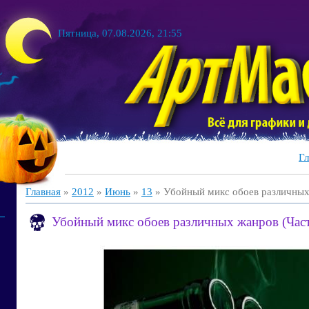
Пятница, 07.08.2026, 21:55
Гл
Главная
»
2012
»
Июнь
»
13
» Убойный микс обоев различных
Убойный микс обоев различных жанров (Част