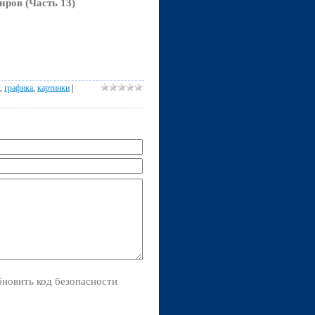
ров (Часть 13)
,
графика
,
картинки
|