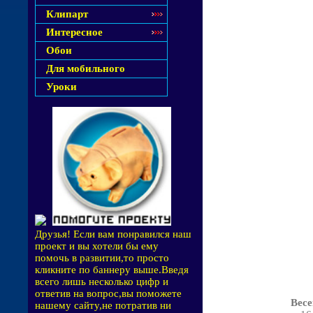
Клипарт
Интересное
Обои
Для мобильного
Уроки
Друзья! Если вам понравился наш
проект и вы хотели бы ему
помочь в развитии,то просто
кликните по баннеру выше.Введя
всего лишь несколько цифр и
ответив на вопрос,вы поможете
Весе
нашему сайту,не потратив ни