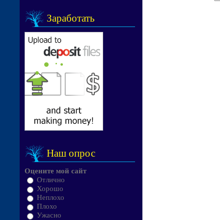
Заработать
Наш опрос
Оцените мой сайт
Отлично
Хорошо
Неплохо
Плохо
Ужасно