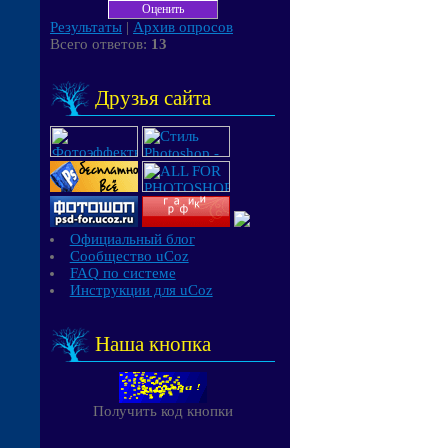
Результаты
|
Архив опросов
Всего ответов:
13
Друзья сайта
Официальный блог
Сообщество uCoz
FAQ по системе
Инструкции для uCoz
Наша кнопка
Получить код кнопки