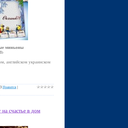
ные миньоны
Mb
ом, английском украинском
13
Нравится
|
 на счастье в дом