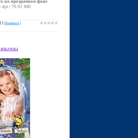
о на прозрачном фоне
0 dpi | 70.92 MB
013
Нравится
|
миньоны