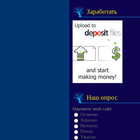
Заработать
Наш опрос
Оцените мой сайт
Отлично
Хорошо
Неплохо
Плохо
Ужасно