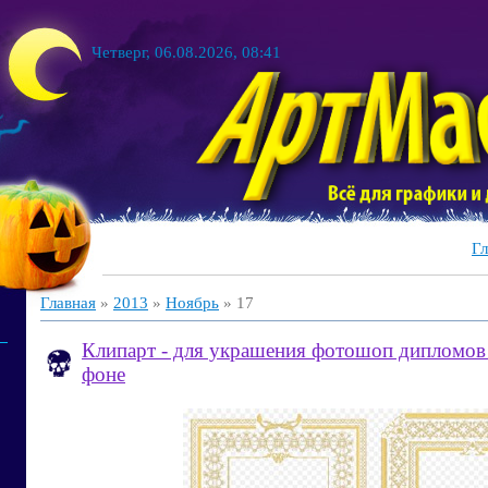
Четверг, 06.08.2026, 08:41
Гл
Главная
»
2013
»
Ноябрь
»
17
Клипарт - для украшения фотошоп дипломов
фоне