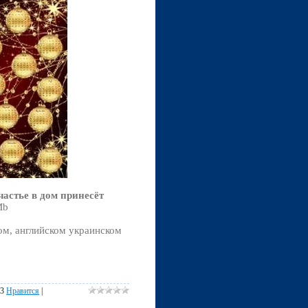
частье в дом принесёт
Mb
ом, английском украинском
13
Нравится
|