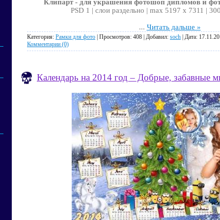
Клипарт - для украшения фотошоп дипломов и фот
PSD 1 | слои раздельно | max 5197 x 7311 | 30
...
Читать дальше »
Категория:
Рамки для фото
| Просмотров: 408 | Добавил:
soch
| Дата:
17.11.2
Комментарии (0)
Календарь на 2014 год – Добрые, забавные 