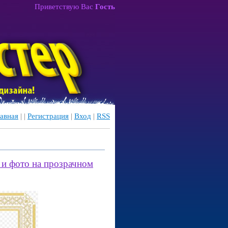
Приветствую Вас
Гость
авная
|
|
Регистрация
|
Вход
|
RSS
 и фото на прозрачном