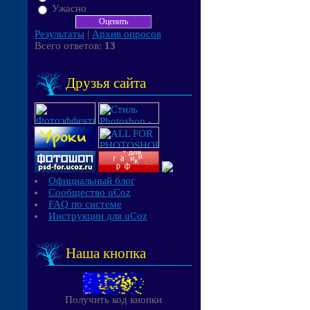
Ужасно
Результаты
|
Архив опросов
Всего ответов:
13
Друзья сайта
Официальный блог
Сообщество uCoz
FAQ по системе
Инструкции для uCoz
Наша кнопка
Получить код кнопки