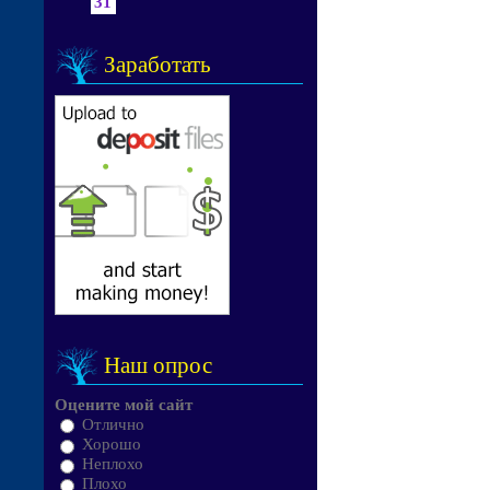
31
Заработать
Наш опрос
Оцените мой сайт
Отлично
Хорошо
Неплохо
Плохо