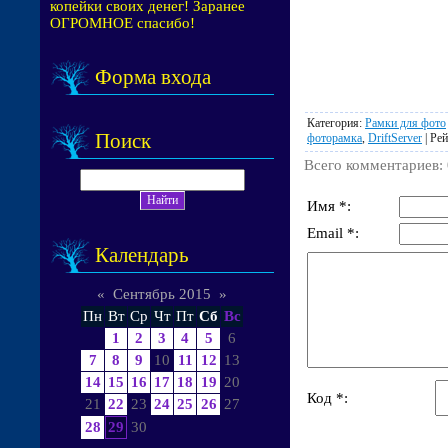
копейки своих денег! Заранее
ОГРОМНОЕ спасибо!
Форма входа
Категория
:
Рамки для фото
Поиск
фоторамка
,
DriftServer
|
Рей
Всего комментариев
:
Имя *:
Email *:
Календарь
«
Сентябрь 2015
»
Пн
Вт
Ср
Чт
Пт
Сб
Вс
1
2
3
4
5
6
7
8
9
10
11
12
13
14
15
16
17
18
19
20
Код *:
21
22
23
24
25
26
27
28
29
30