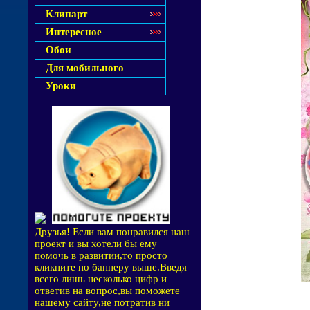
Клипарт
Интересное
Обои
Для мобильного
Уроки
Друзья! Если вам понравился наш
проект и вы хотели бы ему
помочь в развитии,то просто
кликните по баннеру выше.Введя
всего лишь несколько цифр и
ответив на вопрос,вы поможете
нашему сайту,не потратив ни