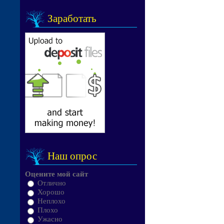
Заработать
Наш опрос
Оцените мой сайт
Отлично
Хорошо
Неплохо
Плохо
Ужасно