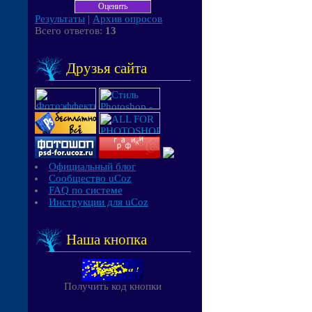
Результаты
|
Архив опросов
Всего ответов:
13
Друзья сайта
Официальный блог
Сообщество uCoz
FAQ по системе
Инструкции для uCoz
Наша кнопка
Получить код кнопки